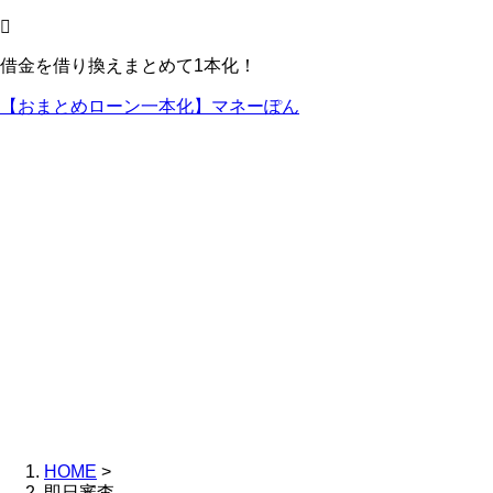
借金を借り換えまとめて1本化！
【おまとめローン一本化】マネーぽん
HOME
>
即日審査