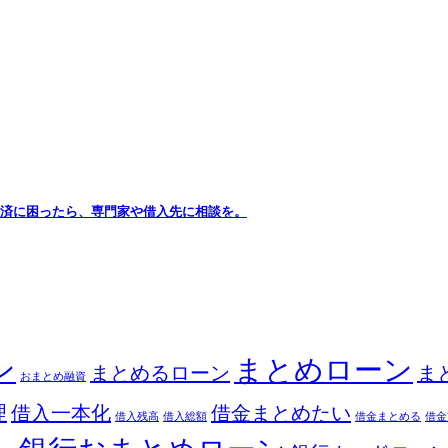
 返済に困ったら、専門家や借入先に相談を。
ン
まとめローン
まとめるローン
ま
おまとめ融資
理
借入一本化
借金まとめたい
借入残高
借入総額
借金まとめる
借金