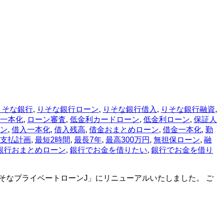
りそな銀行
,
りそな銀行ローン
,
りそな銀行借入
,
りそな銀行融資
,
一本化
,
ローン審査
,
低金利カードローン
,
低金利ローン
,
保証人
ン
,
借入一本化
,
借入残高
,
借金おまとめローン
,
借金一本化
,
勤
支払計画
,
最短2時間
,
最長7年
,
最高300万円
,
無担保ローン
,
融
銀行おまとめローン
,
銀行でお金を借りたい
,
銀行でお金を借り
りそなプライベートローンJ」にリニューアルいたしました。 ご