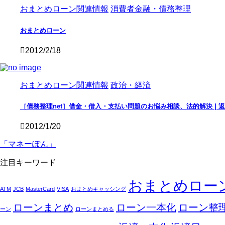
おまとめローン関連情報
消費者金融・債務整理
おまとめローン
2012/2/18
おまとめローン関連情報
政治・経済
［債務整理net］借金・借入・支払い問題のお悩み相談、法的解決 |
2012/1/20
「マネーぽん」
注目キーワード
おまとめロー
ATM
JCB
MasterCard
VISA
おまとめキャッシング
ローンまとめ
ローン一本化
ローン整
ーン
ローンまとめる