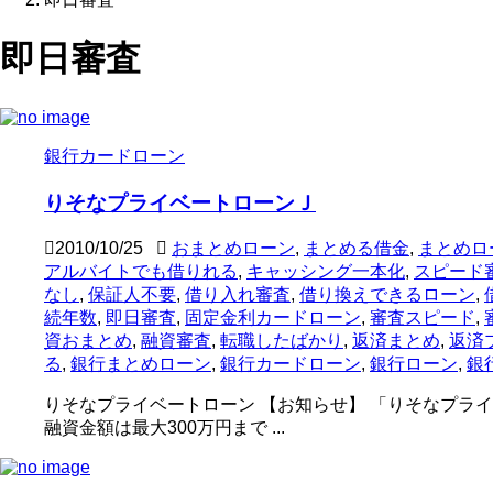
即日審査
銀行カードローン
りそなプライベートローンＪ
2010/10/25
おまとめローン
,
まとめる借金
,
まとめロ
アルバイトでも借りれる
,
キャッシング一本化
,
スピード
なし
,
保証人不要
,
借り入れ審査
,
借り換えできるローン
,
続年数
,
即日審査
,
固定金利カードローン
,
審査スピード
,
資おまとめ
,
融資審査
,
転職したばかり
,
返済まとめ
,
返済
る
,
銀行まとめローン
,
銀行カードローン
,
銀行ローン
,
銀
りそなプライベートローン 【お知らせ】 「りそなプライ
融資金額は最大300万円まで ...