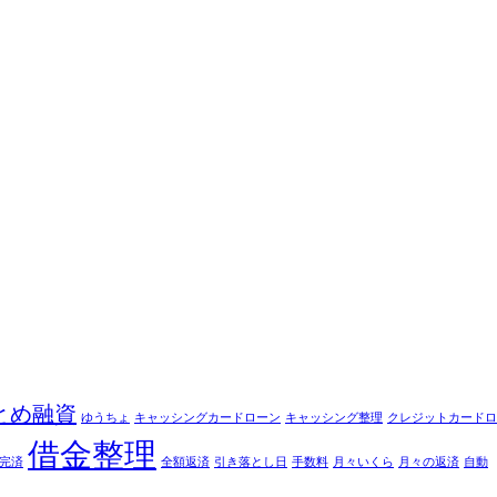
とめ融資
ゆうちょ
キャッシングカードローン
キャッシング整理
クレジットカードロ
借金整理
完済
全額返済
引き落とし日
手数料
月々いくら
月々の返済
自動