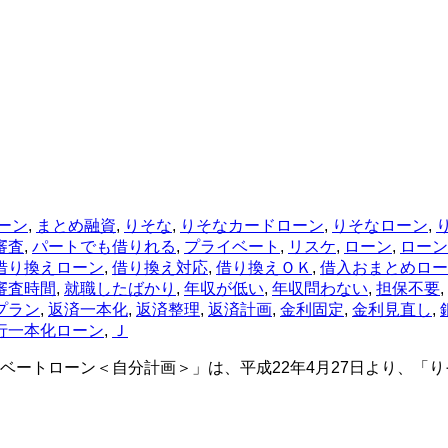
ーン
,
まとめ融資
,
りそな
,
りそなカードローン
,
りそなローン
,
審査
,
パートでも借りれる
,
プライベート
,
リスケ
,
ローン
,
ローン
借り換えローン
,
借り換え対応
,
借り換えＯＫ
,
借入おまとめロー
審査時間
,
就職したばかり
,
年収が低い
,
年収問わない
,
担保不要
,
プラン
,
返済一本化
,
返済整理
,
返済計画
,
金利固定
,
金利見直し
,
行一本化ローン
,
Ｊ
ベートローン＜自分計画＞」は、平成22年4月27日より、「