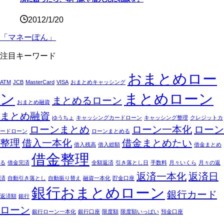
2012/1/20
「マネーぽん」
注目キーワード
おまとめロー
ATM
JCB
MasterCard
VISA
おまとめキャッシング
ン
まとめローン
まとめるローン
おまとめ融資
まとめ融資
ゆうちょ
キャッシングカードローン
キャッシング整理
クレジットカ
ローンまとめ
ローン一本化
ローン
ードローン
ローンまとめる
整理
借入一本化
借金まとめたい
借入残高
借入総額
借金まとめ
借金整理
る
借金完済
全額返済
引き落とし日
手数料
月々いくら
月々の返
返済一本化
返済日
済
自動引き落とし
自動振り替え
融資一本化
貯金口座
銀行おまとめローン
銀行カード
返済額
銀行
ローン
銀行ローン一本化
銀行口座
限度額
限度額いっぱい
預金口座