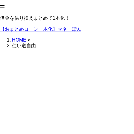
借金を借り換えまとめて1本化！
【おまとめローン一本化】マネーぽん
HOME
>
使い道自由