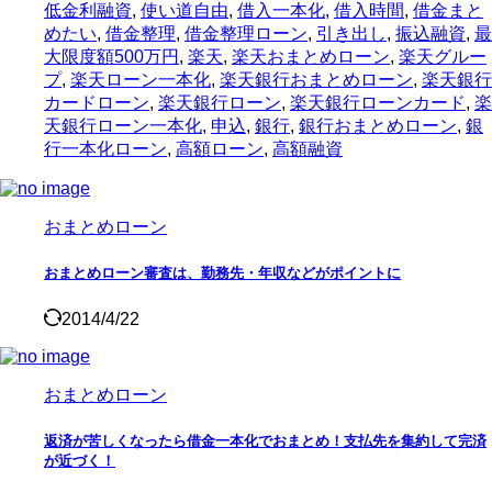
低金利融資
,
使い道自由
,
借入一本化
,
借入時間
,
借金まと
めたい
,
借金整理
,
借金整理ローン
,
引き出し
,
振込融資
,
最
大限度額500万円
,
楽天
,
楽天おまとめローン
,
楽天グルー
プ
,
楽天ローン一本化
,
楽天銀行おまとめローン
,
楽天銀行
カードローン
,
楽天銀行ローン
,
楽天銀行ローンカード
,
楽
天銀行ローン一本化
,
申込
,
銀行
,
銀行おまとめローン
,
銀
行一本化ローン
,
高額ローン
,
高額融資
おまとめローン
おまとめローン審査は、勤務先・年収などがポイントに
2014/4/22
おまとめローン
返済が苦しくなったら借金一本化でおまとめ！支払先を集約して完済
が近づく！