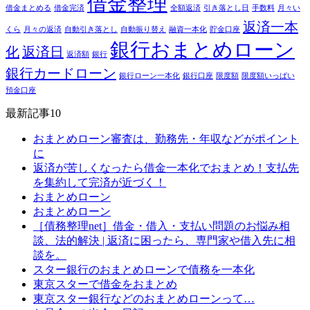
借金整理
借金まとめる
借金完済
全額返済
引き落とし日
手数料
月々い
返済一本
くら
月々の返済
自動引き落とし
自動振り替え
融資一本化
貯金口座
銀行おまとめローン
化
返済日
返済額
銀行
銀行カードローン
銀行ローン一本化
銀行口座
限度額
限度額いっぱい
預金口座
最新記事10
おまとめローン審査は、勤務先・年収などがポイント
に
返済が苦しくなったら借金一本化でおまとめ！支払先
を集約して完済が近づく！
おまとめローン
おまとめローン
［債務整理net］借金・借入・支払い問題のお悩み相
談、法的解決 | 返済に困ったら、専門家や借入先に相
談を。
スター銀行のおまとめローンで債務を一本化
東京スターで借金をおまとめ
東京スター銀行などのおまとめローンって…