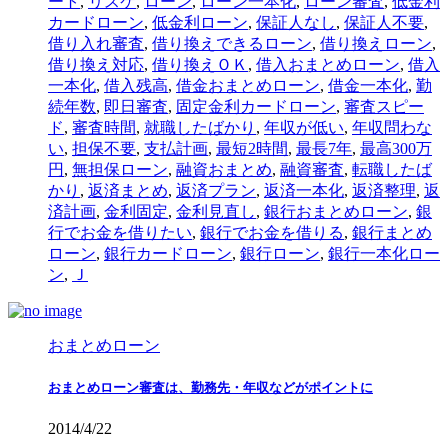
ート
,
リスケ
,
ローン
,
ローン一本化
,
ローン審査
,
低金利
カードローン
,
低金利ローン
,
保証人なし
,
保証人不要
,
借り入れ審査
,
借り換えできるローン
,
借り換えローン
,
借り換え対応
,
借り換えＯＫ
,
借入おまとめローン
,
借入
一本化
,
借入残高
,
借金おまとめローン
,
借金一本化
,
勤
続年数
,
即日審査
,
固定金利カードローン
,
審査スピー
ド
,
審査時間
,
就職したばかり
,
年収が低い
,
年収問わな
い
,
担保不要
,
支払計画
,
最短2時間
,
最長7年
,
最高300万
円
,
無担保ローン
,
融資おまとめ
,
融資審査
,
転職したば
かり
,
返済まとめ
,
返済プラン
,
返済一本化
,
返済整理
,
返
済計画
,
金利固定
,
金利見直し
,
銀行おまとめローン
,
銀
行でお金を借りたい
,
銀行でお金を借りる
,
銀行まとめ
ローン
,
銀行カードローン
,
銀行ローン
,
銀行一本化ロー
ン
,
Ｊ
おまとめローン
おまとめローン審査は、勤務先・年収などがポイントに
2014/4/22