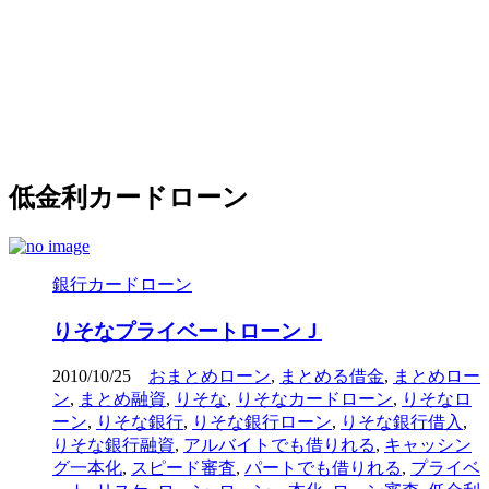
低金利カードローン
銀行カードローン
りそなプライベートローンＪ
2010/10/25
おまとめローン
,
まとめる借金
,
まとめロー
ン
,
まとめ融資
,
りそな
,
りそなカードローン
,
りそなロ
ーン
,
りそな銀行
,
りそな銀行ローン
,
りそな銀行借入
,
りそな銀行融資
,
アルバイトでも借りれる
,
キャッシン
グ一本化
,
スピード審査
,
パートでも借りれる
,
プライベ