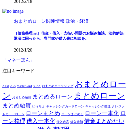
2012/2/18
おまとめローン関連情報
政治・経済
［債務整理net］借金・借入・支払い問題のお悩み相談、法的解決 |
返済に困ったら、専門家や借入先に相談を。
2012/1/20
「マネーぽん」
注目キーワード
おまとめロー
ATM
JCB
MasterCard
VISA
おまとめキャッシング
ン
まとめローン
まとめるローン
おまとめ融資
まとめ融資
ゆうちょ
キャッシングカードローン
キャッシング整理
クレジッ
ローンまとめ
ローン一本化
ロ
トカードローン
ローンまとめる
ーン整理
借入一本化
借金まとめたい
借入残高
借入総額