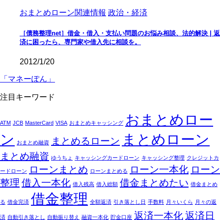
おまとめローン関連情報
政治・経済
［債務整理net］借金・借入・支払い問題のお悩み相談、法的解決 | 返
済に困ったら、専門家や借入先に相談を。
2012/1/20
「マネーぽん」
注目キーワード
おまとめロー
ATM
JCB
MasterCard
VISA
おまとめキャッシング
ン
まとめローン
まとめるローン
おまとめ融資
まとめ融資
ゆうちょ
キャッシングカードローン
キャッシング整理
クレジットカ
ローンまとめ
ローン一本化
ローン
ードローン
ローンまとめる
整理
借入一本化
借金まとめたい
借入残高
借入総額
借金まとめ
借金整理
る
借金完済
全額返済
引き落とし日
手数料
月々いくら
月々の返
返済一本化
返済日
済
自動引き落とし
自動振り替え
融資一本化
貯金口座