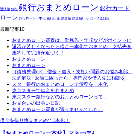
銀行おまとめローン
銀行カード
返済額
銀行
ローン
銀行ローン一本化
銀行口座
限度額
限度額いっぱい
預金口座
最新記事10
おまとめローン審査は、勤務先・年収などがポイントに
返済が苦しくなったら借金一本化でおまとめ！支払先を
集約して完済が近づく！
おまとめローン
おまとめローン
［債務整理net］借金・借入・支払い問題のお悩み相談、
法的解決 | 返済に困ったら、専門家や借入先に相談を。
スター銀行のおまとめローンで債務を一本化
東京スターで借金をおまとめ
東京スター銀行などのおまとめローンって…
お見合いの出会い日記
おまとめローン審査が通りませんでした。
借金を借り換えまとめて1本化！
【おまとめローン一本化】マネーぽん