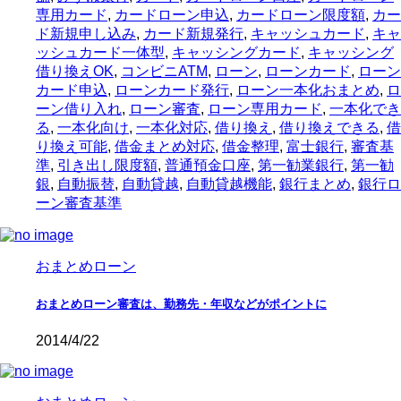
専用カード
,
カードローン申込
,
カードローン限度額
,
カー
ド新規申し込み
,
カード新規発行
,
キャッシュカード
,
キャ
ッシュカード一体型
,
キャッシングカード
,
キャッシング
借り換えOK
,
コンビニATM
,
ローン
,
ローンカード
,
ローン
カード申込
,
ローンカード発行
,
ローン一本化おまとめ
,
ロ
ーン借り入れ
,
ローン審査
,
ローン専用カード
,
一本化でき
る
,
一本化向け
,
一本化対応
,
借り換え
,
借り換えできる
,
借
り換え可能
,
借金まとめ対応
,
借金整理
,
富士銀行
,
審査基
準
,
引き出し限度額
,
普通預金口座
,
第一勧業銀行
,
第一勧
銀
,
自動振替
,
自動貸越
,
自動貸越機能
,
銀行まとめ
,
銀行ロ
ーン審査基準
おまとめローン
おまとめローン審査は、勤務先・年収などがポイントに
2014/4/22