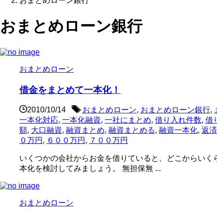
おまとめローン銀行
おまとめローン銀行
おまとめローン
借金をまとめて一本化！
2010/10/14
おまとめローン
,
おまとめローン銀行
,
一本化対応
,
一本化融資
,
一社にまとめ
,
借り入れ件数
,
借
額
,
大口融資
,
融資まとめ
,
融資まとめる
,
融資一本化
,
返済
０万円
,
６００万円
,
７００万円
いくつかの会社からお金を借りていると、どこからいく
本化を検討してみましょう。 無担保無 ...
おまとめローン