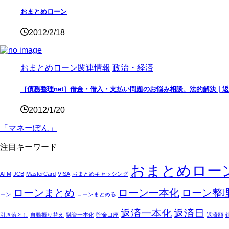
おまとめローン
2012/2/18
おまとめローン関連情報
政治・経済
［債務整理net］借金・借入・支払い問題のお悩み相談、法的解決 |
2012/1/20
「マネーぽん」
注目キーワード
おまとめロー
ATM
JCB
MasterCard
VISA
おまとめキャッシング
ローンまとめ
ローン一本化
ローン整
ーン
ローンまとめる
返済一本化
返済日
引き落とし
自動振り替え
融資一本化
貯金口座
返済額