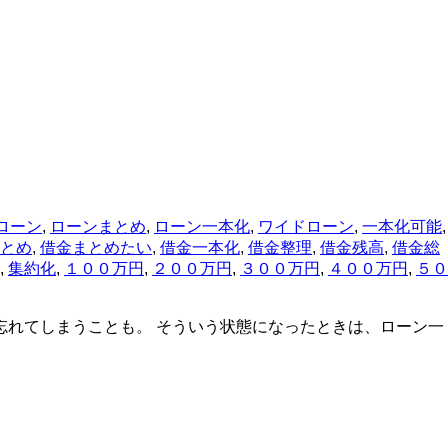
ローン
,
ローンまとめ
,
ローン一本化
,
ワイドローン
,
一本化可能
,
とめ
,
借金まとめたい
,
借金一本化
,
借金整理
,
借金残高
,
借金総
,
集約化
,
１００万円
,
２００万円
,
３００万円
,
４００万円
,
５０
忘れてしまうことも。 そういう状態になったときは、ローン一