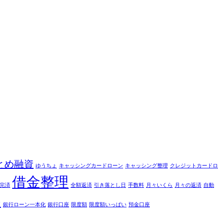
とめ融資
ゆうちょ
キャッシングカードローン
キャッシング整理
クレジットカードロ
借金整理
完済
全額返済
引き落とし日
手数料
月々いくら
月々の返済
自動
ン
銀行ローン一本化
銀行口座
限度額
限度額いっぱい
預金口座