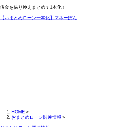
借金を借り換えまとめて1本化！
【おまとめローン一本化】マネーぽん
HOME
>
おまとめローン関連情報
>