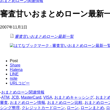
おまとめローン関連情報
審査甘いおまとめローン最新
2007年11月1日
審査甘いおまとめローン最新一覧
Post
Share
Hatena
LINE
note
URLコピー
-
おまとめローン関連情報
-
ATM
,
JCB
,
MasterCard
,
VISA
,
おまとめキャッシング
,
おまと
審査
,
おまとめローン情報
,
おまとめローン比較
,
おまとめロー
シング整理
,
クレジットカードローン
,
ローン
,
ローンまとめ
,
ロ