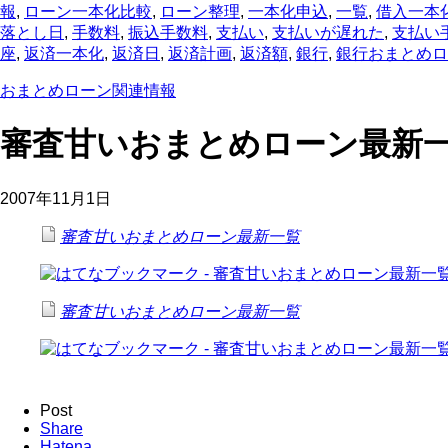
報
,
ローン一本化比較
,
ローン整理
,
一本化申込
,
一覧
,
借入一本
落とし日
,
手数料
,
振込手数料
,
支払い
,
支払いが遅れた
,
支払い
座
,
返済一本化
,
返済日
,
返済計画
,
返済額
,
銀行
,
銀行おまとめロ
おまとめローン関連情報
審査甘いおまとめローン最新
2007年11月1日
審査甘いおまとめローン最新一覧
審査甘いおまとめローン最新一覧
Post
Share
Hatena