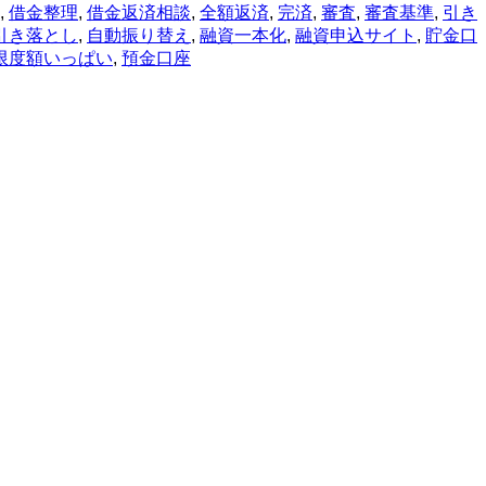
,
借金整理
,
借金返済相談
,
全額返済
,
完済
,
審査
,
審査基準
,
引き
引き落とし
,
自動振り替え
,
融資一本化
,
融資申込サイト
,
貯金口
限度額いっぱい
,
預金口座