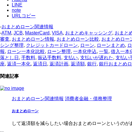
LINE
note
URLコピー
-
おまとめローン関連情報
-
ATM
,
JCB
,
MasterCard
,
VISA
,
おまとめキャッシング
,
おまと
審査
,
おまとめローン情報
,
おまとめローン比較
,
おまとめロー
シング整理
,
クレジットカードローン
,
ローン
,
ローンまとめ
,
ロ
報
,
ローン一本化比較
,
ローン整理
,
一本化申込
,
一覧
,
借入一本
落とし日
,
手数料
,
振込手数料
,
支払い
,
支払いが遅れた
,
支払い
座
,
返済一本化
,
返済日
,
返済計画
,
返済額
,
銀行
,
銀行おまとめロ
関連記事
おまとめローン関連情報
消費者金融・債務整理
おまとめローン
して返済額を減らしたい場合おまとめローンというのがあ