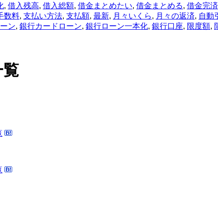
化
,
借入残高
,
借入総額
,
借金まとめたい
,
借金まとめる
,
借金完済
手数料
,
支払い方法
,
支払額
,
最新
,
月々いくら
,
月々の返済
,
自動
ーン
,
銀行カードローン
,
銀行ローン一本化
,
銀行口座
,
限度額
,
一覧