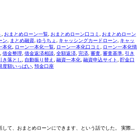
ト
,
おまとめローン一覧
,
おまとめローン口コミ
,
おまとめローン
ーン
,
まとめ融資
,
ゆうちょ
,
キャッシングカードローン
,
キャッ
一本化
,
ローン一本化一覧
,
ローン一本化口コミ
,
ローン一本化情
,
借金整理
,
借金返済相談
,
全額返済
,
完済
,
審査
,
審査基準
,
引き
引き落とし
,
自動振り替え
,
融資一本化
,
融資申込サイト
,
貯金口
限度額いっぱい
,
預金口座
て、おまとめローンにできます、という話でした。 実際...