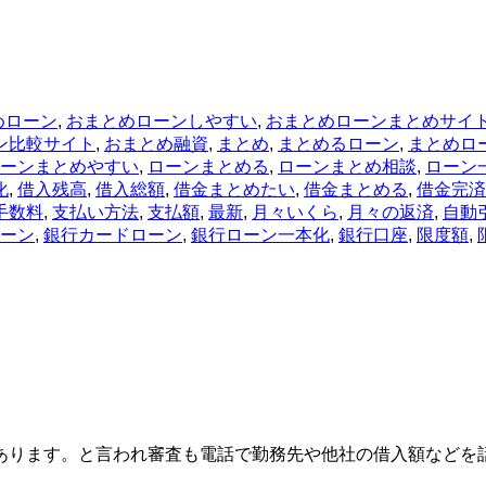
めローン
,
おまとめローンしやすい
,
おまとめローンまとめサイ
ン比較サイト
,
おまとめ融資
,
まとめ
,
まとめるローン
,
まとめロ
ーンまとめやすい
,
ローンまとめる
,
ローンまとめ相談
,
ローン
化
,
借入残高
,
借入総額
,
借金まとめたい
,
借金まとめる
,
借金完済
手数料
,
支払い方法
,
支払額
,
最新
,
月々いくら
,
月々の返済
,
自動
ーン
,
銀行カードローン
,
銀行ローン一本化
,
銀行口座
,
限度額
,
ります。と言われ審査も電話で勤務先や他社の借入額などを話し