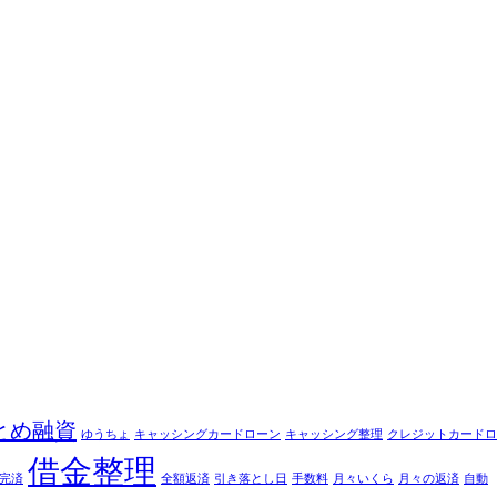
とめ融資
ゆうちょ
キャッシングカードローン
キャッシング整理
クレジットカードロ
借金整理
完済
全額返済
引き落とし日
手数料
月々いくら
月々の返済
自動