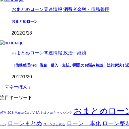
おまとめローン関連情報
消費者金融・債務整理
おまとめローン
2012/2/18
おまとめローン関連情報
政治・経済
［債務整理net］借金・借入・支払い問題のお悩み相談、法的解決 |
2012/1/20
「マネーぽん」
注目キーワード
おまとめロー
ATM
JCB
MasterCard
VISA
おまとめキャッシング
ローンまとめ
ローン一本化
ローン整
ーン
ローンまとめる