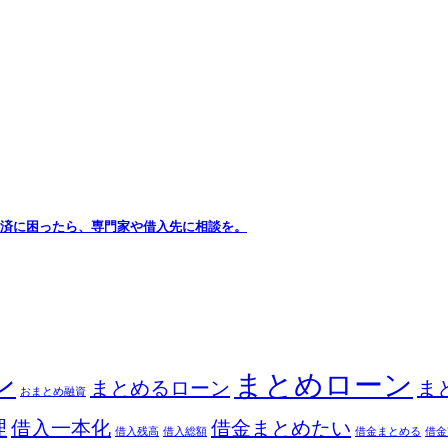
 返済に困ったら、専門家や借入先に相談を。
ン
まとめローン
まとめるローン
ま
おまとめ融資
理
借入一本化
借金まとめたい
借入残高
借入総額
借金まとめる
借金