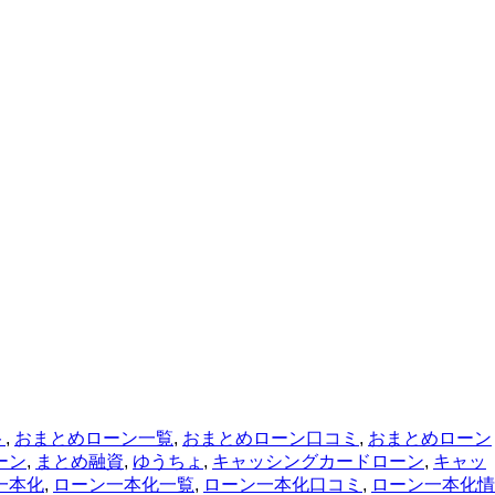
ト
,
おまとめローン一覧
,
おまとめローン口コミ
,
おまとめローン
ーン
,
まとめ融資
,
ゆうちょ
,
キャッシングカードローン
,
キャッ
一本化
,
ローン一本化一覧
,
ローン一本化口コミ
,
ローン一本化情