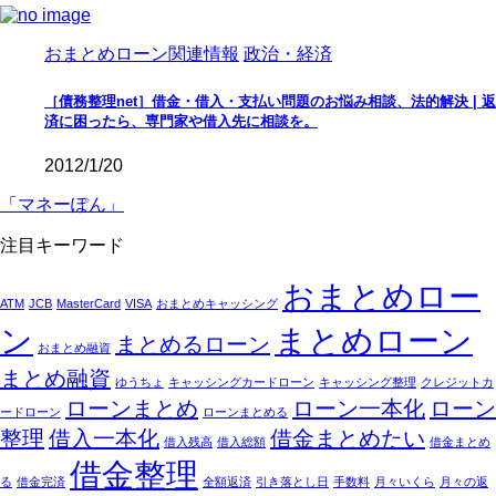
おまとめローン関連情報
政治・経済
［債務整理net］借金・借入・支払い問題のお悩み相談、法的解決 | 返
済に困ったら、専門家や借入先に相談を。
2012/1/20
「マネーぽん」
注目キーワード
おまとめロー
ATM
JCB
MasterCard
VISA
おまとめキャッシング
ン
まとめローン
まとめるローン
おまとめ融資
まとめ融資
ゆうちょ
キャッシングカードローン
キャッシング整理
クレジットカ
ローンまとめ
ローン一本化
ローン
ードローン
ローンまとめる
整理
借入一本化
借金まとめたい
借入残高
借入総額
借金まとめ
借金整理
る
借金完済
全額返済
引き落とし日
手数料
月々いくら
月々の返