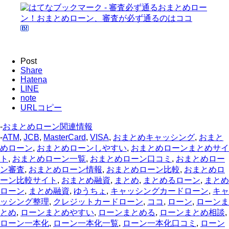
Post
Share
Hatena
LINE
note
URLコピー
-
おまとめローン関連情報
-
ATM
,
JCB
,
MasterCard
,
VISA
,
おまとめキャッシング
,
おまと
めローン
,
おまとめローンしやすい
,
おまとめローンまとめサイ
ト
,
おまとめローン一覧
,
おまとめローン口コミ
,
おまとめロー
ン審査
,
おまとめローン情報
,
おまとめローン比較
,
おまとめロ
ーン比較サイト
,
おまとめ融資
,
まとめ
,
まとめるローン
,
まとめ
ローン
,
まとめ融資
,
ゆうちょ
,
キャッシングカードローン
,
キャ
ッシング整理
,
クレジットカードローン
,
ココ
,
ローン
,
ローンま
とめ
,
ローンまとめやすい
,
ローンまとめる
,
ローンまとめ相談
,
ローン一本化
,
ローン一本化一覧
,
ローン一本化口コミ
,
ローン