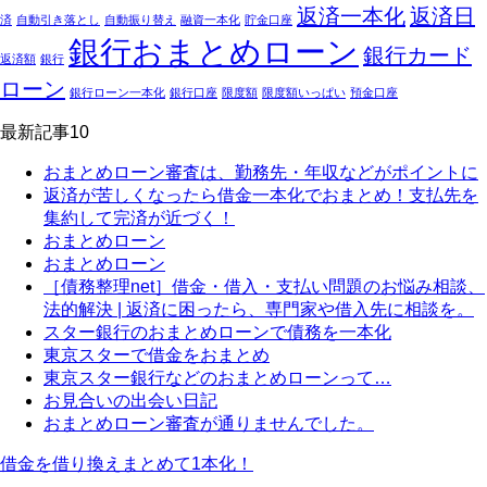
返済一本化
返済日
済
自動引き落とし
自動振り替え
融資一本化
貯金口座
銀行おまとめローン
銀行カード
返済額
銀行
ローン
銀行ローン一本化
銀行口座
限度額
限度額いっぱい
預金口座
最新記事10
おまとめローン審査は、勤務先・年収などがポイントに
返済が苦しくなったら借金一本化でおまとめ！支払先を
集約して完済が近づく！
おまとめローン
おまとめローン
［債務整理net］借金・借入・支払い問題のお悩み相談、
法的解決 | 返済に困ったら、専門家や借入先に相談を。
スター銀行のおまとめローンで債務を一本化
東京スターで借金をおまとめ
東京スター銀行などのおまとめローンって…
お見合いの出会い日記
おまとめローン審査が通りませんでした。
借金を借り換えまとめて1本化！