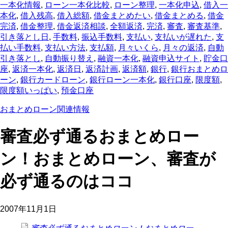
一本化情報
,
ローン一本化比較
,
ローン整理
,
一本化申込
,
借入一
本化
,
借入残高
,
借入総額
,
借金まとめたい
,
借金まとめる
,
借金
完済
,
借金整理
,
借金返済相談
,
全額返済
,
完済
,
審査
,
審査基準
,
引き落とし日
,
手数料
,
振込手数料
,
支払い
,
支払いが遅れた
,
支
払い手数料
,
支払い方法
,
支払額
,
月々いくら
,
月々の返済
,
自動
引き落とし
,
自動振り替え
,
融資一本化
,
融資申込サイト
,
貯金口
座
,
返済一本化
,
返済日
,
返済計画
,
返済額
,
銀行
,
銀行おまとめロ
ーン
,
銀行カードローン
,
銀行ローン一本化
,
銀行口座
,
限度額
,
限度額いっぱい
,
預金口座
おまとめローン関連情報
審査必ず通るおまとめロー
ン！おまとめローン、審査が
必ず通るのはココ
2007年11月1日