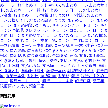
めローン
,
おまとめローンしやすい
,
おまとめローンまとめサイ
ト
,
おまとめローン一覧
,
おまとめローン口コミ
,
おまとめロー
ン審査
,
おまとめローン情報
,
おまとめローン比較
,
おまとめロ
ーン比較サイト
,
おまとめ融資
,
まとめ
,
まとめるローン
,
まとめ
ローン
,
まとめ融資
,
ゆうちょ
,
キャッシングカードローン
,
キャ
ッシング整理
,
クレジットカードローン
,
ココ
,
ローン
,
ローンま
とめ
,
ローンまとめやすい
,
ローンまとめる
,
ローンまとめ相談
,
ローン一本化
,
ローン一本化一覧
,
ローン一本化口コミ
,
ローン
一本化情報
,
ローン一本化比較
,
ローン整理
,
一本化申込
,
借入一
本化
,
借入残高
,
借入総額
,
借金まとめたい
,
借金まとめる
,
借金
完済
,
借金整理
,
借金返済相談
,
全額返済
,
完済
,
審査
,
審査基準
,
引き落とし日
,
手数料
,
振込手数料
,
支払い
,
支払いが遅れた
,
支
払い手数料
,
支払い方法
,
支払額
,
月々いくら
,
月々の返済
,
自動
引き落とし
,
自動振り替え
,
融資一本化
,
融資申込サイト
,
貯金口
座
,
返済一本化
,
返済日
,
返済計画
,
返済額
,
銀行
,
銀行おまとめロ
ーン
,
銀行カードローン
,
銀行ローン一本化
,
銀行口座
,
限度額
,
限度額いっぱい
,
預金口座
関連記事