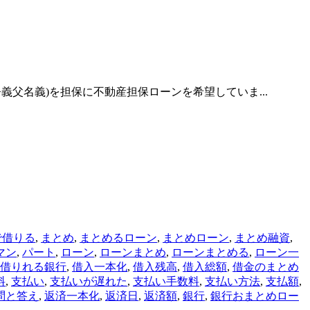
義父名義)を担保に不動産担保ローンを希望していま...
で借りる
,
まとめ
,
まとめるローン
,
まとめローン
,
まとめ融資
,
マン
,
パート
,
ローン
,
ローンまとめ
,
ローンまとめる
,
ローン一
借りれる銀行
,
借入一本化
,
借入残高
,
借入総額
,
借金のまとめ
料
,
支払い
,
支払いが遅れた
,
支払い手数料
,
支払い方法
,
支払額
,
問と答え
,
返済一本化
,
返済日
,
返済額
,
銀行
,
銀行おまとめロー