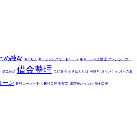
とめ融資
ゆうちょ
キャッシングカードローン
キャッシング整理
クレジットカー
借金整理
る
借金完済
全額返済
引き落とし日
手数料
月々いくら
月々の返
ローン
銀行ローン一本化
銀行口座
限度額
限度額いっぱい
預金口座