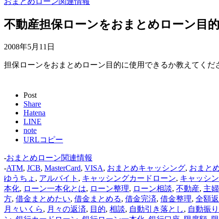
おまとめローン関連情報
不動産担保ローンをおまとめローン目的に
2008年5月11日
担保ローンをおまとめローン目的に使用できるか教えてください
Post
Share
Hatena
LINE
note
URLコピー
-
おまとめローン関連情報
-
ATM
,
JCB
,
MasterCard
,
VISA
,
おまとめキャッシング
,
おまと
ゆうちょ
,
アルバイト
,
キャッシングカードローン
,
キャッシン
本化
,
ローン一本化とは
,
ローン整理
,
ローン相談
,
不動産
,
主婦
方
,
借金まとめたい
,
借金まとめる
,
借金完済
,
借金整理
,
全額返
月々いくら
,
月々の返済
,
目的
,
相談
,
自動引き落とし
,
自動振り