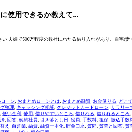
使用できるか教えて...
 夫婦で500万程度の数社にわたる借り入れがあり、自宅(妻+
めローン
,
おまとめローンとは
,
おまとめ融資
,
お金借りる
,
どこ
グ整理
,
キャッシング相談
,
クレジットカードローン
,
サラリー
,
低い金利
,
使用
,
借りやすいところ
,
借りれる
,
借りれるところ
,
済
,
回答
,
契約社員
,
引き落とし日
,
役員
,
手数料
,
担保
,
振込手数
替え
,
自営業
,
融資
,
融資一本化
,
貯金口座
,
質問
,
質問と回答
,
質