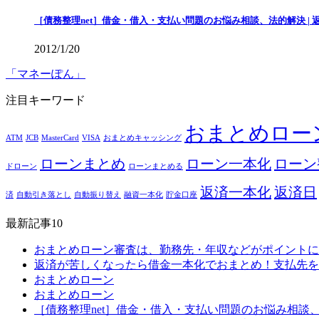
［債務整理net］借金・借入・支払い問題のお悩み相談、法的解決 |
2012/1/20
「マネーぽん」
注目キーワード
おまとめロー
ATM
JCB
MasterCard
VISA
おまとめキャッシング
ローンまとめ
ローン一本化
ローン
ドローン
ローンまとめる
返済一本化
返済日
済
自動引き落とし
自動振り替え
融資一本化
貯金口座
最新記事10
おまとめローン審査は、勤務先・年収などがポイントに
返済が苦しくなったら借金一本化でおまとめ！支払先を
おまとめローン
おまとめローン
［債務整理net］借金・借入・支払い問題のお悩み相談、