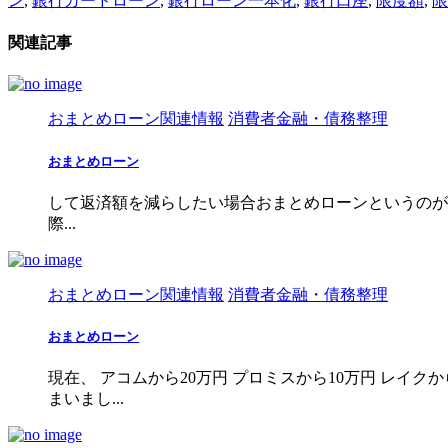
ン
,
銀行カードローン
,
銀行ローン一本化
,
銀行口座
,
限度額
,
限
関連記事
おまとめローン関連情報
消費者金融・債務整理
おまとめローン
して返済額を減らしたい場合おまとめローンというのが
際...
おまとめローン関連情報
消費者金融・債務整理
おまとめローン
現在、 アコムから20万円 プロミスから10万円 レイ
まいまし...