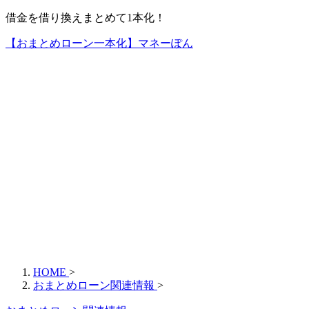
借金を借り換えまとめて1本化！
【おまとめローン一本化】マネーぽん
HOME
>
おまとめローン関連情報
>