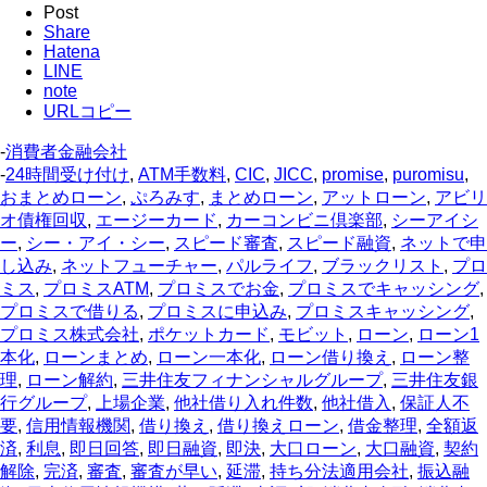
Post
Share
Hatena
LINE
note
URLコピー
-
消費者金融会社
-
24時間受け付け
,
ATM手数料
,
CIC
,
JICC
,
promise
,
puromisu
,
おまとめローン
,
ぷろみす
,
まとめローン
,
アットローン
,
アビリ
オ債権回収
,
エージーカード
,
カーコンビニ倶楽部
,
シーアイシ
ー
,
シー・アイ・シー
,
スピード審査
,
スピード融資
,
ネットで申
し込み
,
ネットフューチャー
,
パルライフ
,
ブラックリスト
,
プロ
ミス
,
プロミスATM
,
プロミスでお金
,
プロミスでキャッシング
,
プロミスで借りる
,
プロミスに申込み
,
プロミスキャッシング
,
プロミス株式会社
,
ポケットカード
,
モビット
,
ローン
,
ローン1
本化
,
ローンまとめ
,
ローン一本化
,
ローン借り換え
,
ローン整
理
,
ローン解約
,
三井住友フィナンシャルグループ
,
三井住友銀
行グループ
,
上場企業
,
他社借り入れ件数
,
他社借入
,
保証人不
要
,
信用情報機関
,
借り換え
,
借り換えローン
,
借金整理
,
全額返
済
,
利息
,
即日回答
,
即日融資
,
即決
,
大口ローン
,
大口融資
,
契約
解除
,
完済
,
審査
,
審査が早い
,
延滞
,
持ち分法適用会社
,
振込融