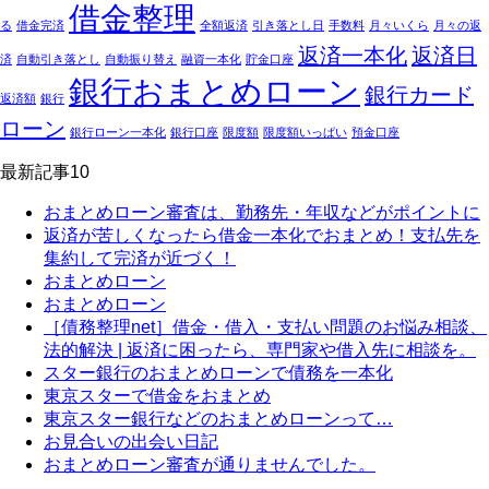
借金整理
る
借金完済
全額返済
引き落とし日
手数料
月々いくら
月々の返
返済一本化
返済日
済
自動引き落とし
自動振り替え
融資一本化
貯金口座
銀行おまとめローン
銀行カード
返済額
銀行
ローン
銀行ローン一本化
銀行口座
限度額
限度額いっぱい
預金口座
最新記事10
おまとめローン審査は、勤務先・年収などがポイントに
返済が苦しくなったら借金一本化でおまとめ！支払先を
集約して完済が近づく！
おまとめローン
おまとめローン
［債務整理net］借金・借入・支払い問題のお悩み相談、
法的解決 | 返済に困ったら、専門家や借入先に相談を。
スター銀行のおまとめローンで債務を一本化
東京スターで借金をおまとめ
東京スター銀行などのおまとめローンって…
お見合いの出会い日記
おまとめローン審査が通りませんでした。