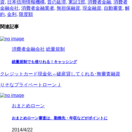
資
,
日本信用情報機構
,
昔の延滞
,
東証1部
,
消費者金融
,
消費者
金融会社
,
消費者金融業者
,
無担保融資
,
現金融資
,
自動審査
,
解
約
,
金利
,
限度額
関連記事
消費者金融会社
総量規制
総量規制でも借りれる！キャッシング
クレジットカード現金化⇔破産貸してくれる･無審査融資
りそなプライベートローンＪ
おまとめローン
おまとめローン審査は、勤務先・年収などがポイントに
2014/4/22