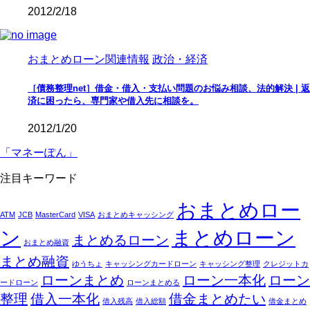
2012/2/18
おまとめローン関連情報
政治・経済
［債務整理net］借金・借入・支払い問題のお悩み相談、法的解決 | 返
済に困ったら、専門家や借入先に相談を。
2012/1/20
「マネーぽん」
注目キーワード
おまとめロー
ATM
JCB
MasterCard
VISA
おまとめキャッシング
ン
まとめローン
まとめるローン
おまとめ融資
まとめ融資
ゆうちょ
キャッシングカードローン
キャッシング整理
クレジットカ
ローンまとめ
ローン一本化
ローン
ードローン
ローンまとめる
整理
借入一本化
借金まとめたい
借入残高
借入総額
借金まとめ