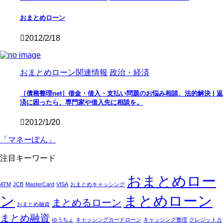
おまとめローン
2012/2/18
おまとめローン関連情報
政治・経済
［債務整理net］借金・借入・支払い問題のお悩み相談、法的解決 | 返
済に困ったら、専門家や借入先に相談を。
2012/1/20
「マネーぽん」
注目キーワード
おまとめロー
ATM
JCB
MasterCard
VISA
おまとめキャッシング
ン
まとめローン
まとめるローン
おまとめ融資
まとめ融資
ゆうちょ
キャッシングカードローン
キャッシング整理
クレジットカ