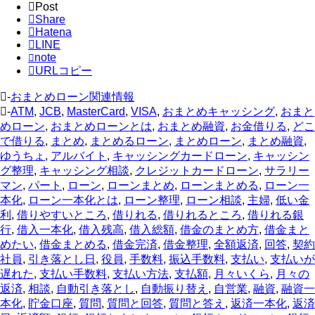
Post
Share
Hatena
LINE
note
URLコピー
-
おまとめローン関連情報
-
ATM
,
JCB
,
MasterCard
,
VISA
,
おまとめキャッシング
,
おまと
めローン
,
おまとめローンとは
,
おまとめ融資
,
お金借りる
,
どこ
で借りる
,
まとめ
,
まとめるローン
,
まとめローン
,
まとめ融資
,
ゆうちょ
,
アルバイト
,
キャッシングカードローン
,
キャッシン
グ整理
,
キャッシング相談
,
クレジットカードローン
,
サラリー
マン
,
パート
,
ローン
,
ローンまとめ
,
ローンまとめる
,
ローン一
本化
,
ローン一本化とは
,
ローン整理
,
ローン相談
,
主婦
,
低い金
利
,
借りやすいところ
,
借りれる
,
借りれるところ
,
借りれる銀
行
,
借入一本化
,
借入残高
,
借入総額
,
借金のまとめ方
,
借金まと
めたい
,
借金まとめる
,
借金完済
,
借金整理
,
全額返済
,
回答
,
契約
社員
,
引き落とし日
,
役員
,
手数料
,
振込手数料
,
支払い
,
支払いが
遅れた
,
支払い手数料
,
支払い方法
,
支払額
,
月々いくら
,
月々の
返済
,
相談
,
自動引き落とし
,
自動振り替え
,
自営業
,
融資
,
融資一
本化
,
貯金口座
,
質問
,
質問と回答
,
質問と答え
,
返済一本化
,
返済