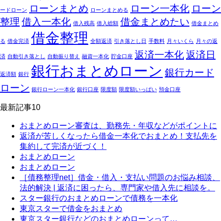
ローンまとめ
ローン一本化
ローン
ードローン
ローンまとめる
整理
借入一本化
借金まとめたい
借入残高
借入総額
借金まとめ
借金整理
る
借金完済
全額返済
引き落とし日
手数料
月々いくら
月々の返
返済一本化
返済日
済
自動引き落とし
自動振り替え
融資一本化
貯金口座
銀行おまとめローン
銀行カード
返済額
銀行
ローン
銀行ローン一本化
銀行口座
限度額
限度額いっぱい
預金口座
最新記事10
おまとめローン審査は、勤務先・年収などがポイントに
返済が苦しくなったら借金一本化でおまとめ！支払先を
集約して完済が近づく！
おまとめローン
おまとめローン
［債務整理net］借金・借入・支払い問題のお悩み相談、
法的解決 | 返済に困ったら、専門家や借入先に相談を。
スター銀行のおまとめローンで債務を一本化
東京スターで借金をおまとめ
東京スター銀行などのおまとめローンって…