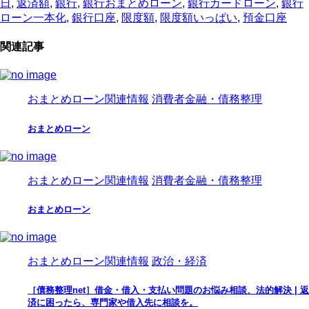
日
,
返済額
,
銀行
,
銀行おまとめローン
,
銀行カードローン
,
銀行
ローン一本化
,
銀行口座
,
限度額
,
限度額いっぱい
,
預金口座
関連記事
おまとめローン関連情報
消費者金融・債務整理
おまとめローン
おまとめローン関連情報
消費者金融・債務整理
おまとめローン
おまとめローン関連情報
政治・経済
［債務整理net］借金・借入・支払い問題のお悩み相談、法的解決 | 返
済に困ったら、専門家や借入先に相談を。